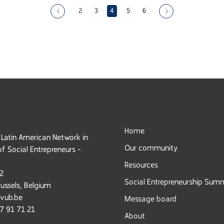
2
3
4
5
6
Home
Latin American Network in
Our community
f Social Entrepreneurs -
Resources
 2
Social Entrepreneurship Sum
ussels, Belgium
vub.be
Message board
7 91 71 21
About