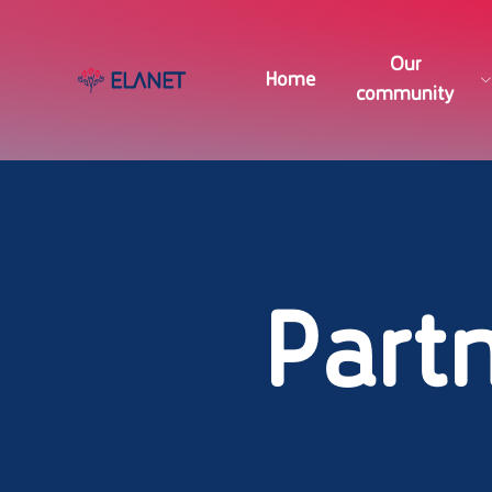
Our
Home
community
Inspiring cases
Universities
Partner organisations
Country overview
Partn
Join us