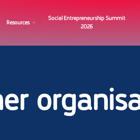
Social Entrepreneurship Summit
Resources
2026
Library
Tools for SEs
er organis