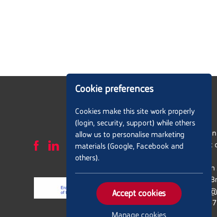
Cookie preferences
Cookies make this site work properly
(login, security, support) while others
European 
allow us to personalise marketing
Support o
materials (Google, Facebook and
ELANET
others).
Pleinlaan
1050 - Br
chairse@
Accept cookies
+32(0)47
Manage cookies