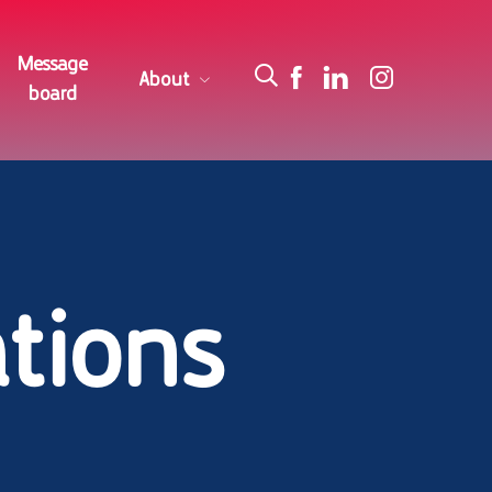
Message
About
board
Our Story
Founding Partners
Advisory Board
Contact us
ations